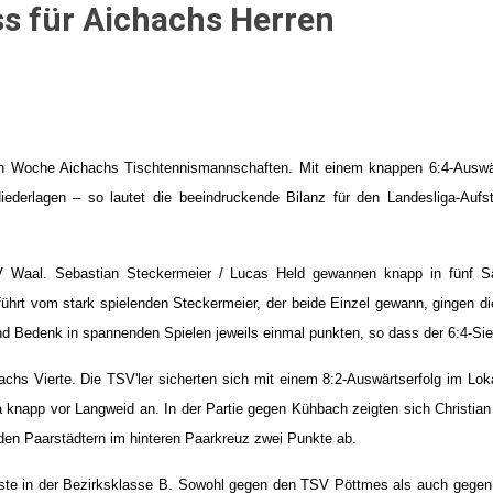
s für Aichachs Herren
nen Woche Aichachs Tischtennismannschaften. Mit einem knappen 6:4-Auswä
ederlagen – so lautet die beeindruckende Bilanz für den Landesliga-Aufstei
 Waal. Sebastian Steckermeier / Lucas Held gewannen knapp in fünf Sä
rt vom stark spielenden Steckermeier, der beide Einzel gewann, gingen die P
 Bedenk in spannenden Spielen jeweils einmal punkten, so dass der 6:4-Sie
hachs Vierte. Die TSV'ler sicherten sich mit einem 8:2-Auswärtserfolg im L
a knapp vor Langweid an. In der Partie gegen Kühbach zeigten sich Christian
en Paarstädtern im hinteren Paarkreuz zwei Punkte ab.
ste in der Bezirksklasse B. Sowohl gegen den TSV Pöttmes als auch gegen 