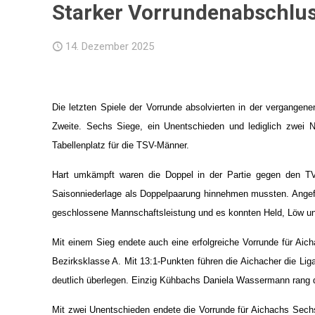
Starker Vorrundenabschlus
14. Dezember 2025
Die letzten Spiele der Vorrunde absolvierten in der vergange
Zweite. Sechs Siege, ein Unentschieden und lediglich zwei Ni
Tabellenplatz für die TSV-Männer.
Hart umkämpft waren die Doppel in der Partie gegen den TV
Saisonniederlage als Doppelpaarung hinnehmen mussten. Angefüh
geschlossene Mannschaftsleistung und es konnten Held, Löw und
Mit einem Sieg endete auch eine erfolgreiche Vorrunde für Aic
Bezirksklasse A. Mit 13:1-Punkten führen die Aichacher die Lig
deutlich überlegen. Einzig Kühbachs Daniela Wassermann rang d
Mit zwei Unentschieden endete die Vorrunde für Aichachs Sech