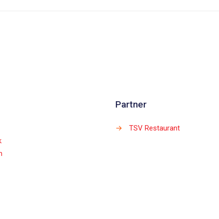
Partner
→
TSV Restaurant
k
m