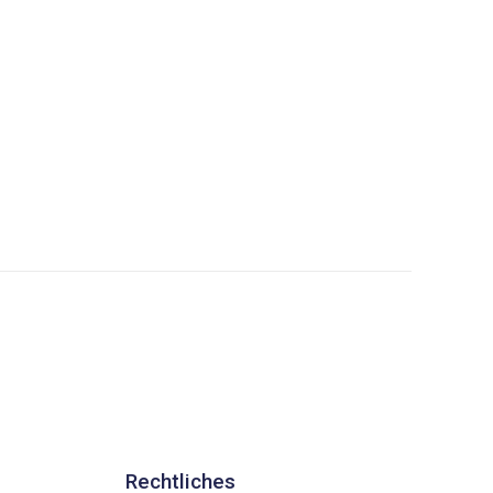
Office 365
Outlook Live
Rechtliches