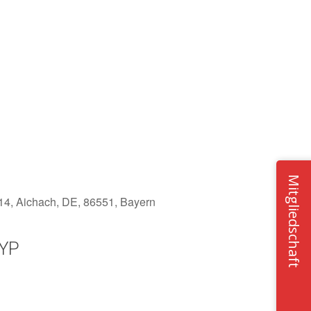
Mitgliedschaft
14, Aichach, DE, 86551, Bayern
YP
Office 365
Outlook Live