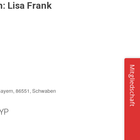
: Lisa Frank
Mitgliedschaft
 Bayern, 86551, Schwaben
YP
Office 365
Outlook Live