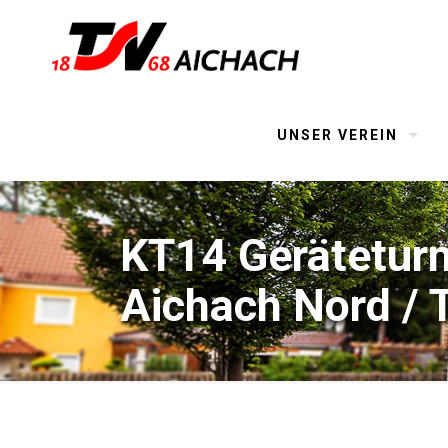
UNSER VEREIN
KT14 Geräteturn
Aichach Nord / T