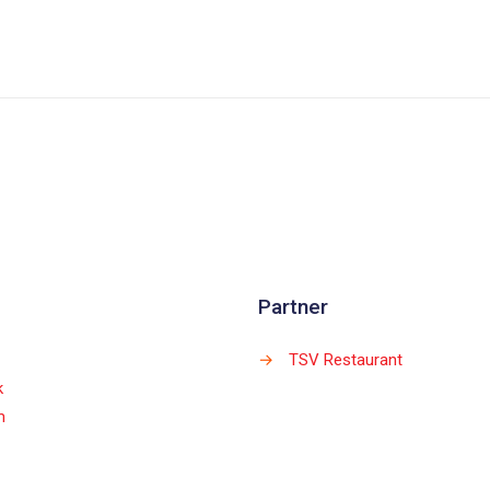
Partner
→
TSV Restaurant
k
m