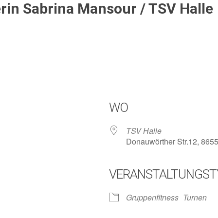
rin Sabrina Mansour / TSV Halle
WO
TSV Halle
Donauwörther Str.12, 865
VERANSTALTUNGST
lender
iCalendar
Gruppenfitness
Turnen