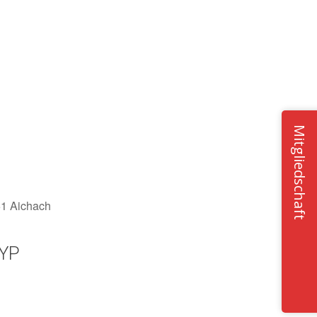
Mitgliedschaft
51 Aichach
YP
Office 365
Outlook Live