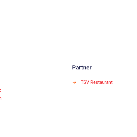
Partner
→
TSV Restaurant
k
m