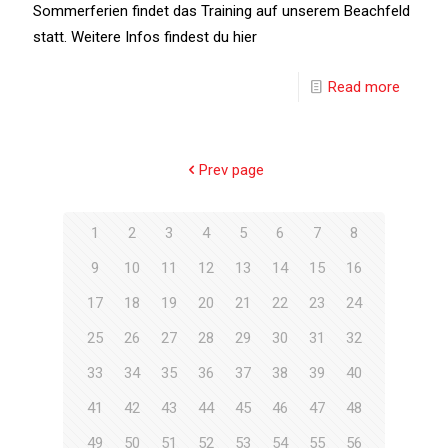
Sommerferien findet das Training auf unserem Beachfeld
statt. Weitere Infos findest du hier
Read more
Prev page
1
2
3
4
5
6
7
8
9
10
11
12
13
14
15
16
17
18
19
20
21
22
23
24
25
26
27
28
29
30
31
32
33
34
35
36
37
38
39
40
41
42
43
44
45
46
47
48
49
50
51
52
53
54
55
56