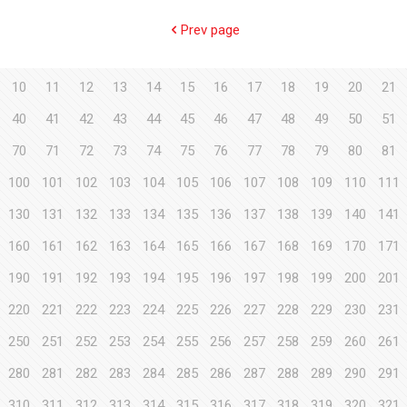
Prev page
10
11
12
13
14
15
16
17
18
19
20
21
40
41
42
43
44
45
46
47
48
49
50
51
70
71
72
73
74
75
76
77
78
79
80
81
100
101
102
103
104
105
106
107
108
109
110
111
130
131
132
133
134
135
136
137
138
139
140
141
160
161
162
163
164
165
166
167
168
169
170
171
190
191
192
193
194
195
196
197
198
199
200
201
220
221
222
223
224
225
226
227
228
229
230
231
250
251
252
253
254
255
256
257
258
259
260
261
280
281
282
283
284
285
286
287
288
289
290
291
310
311
312
313
314
315
316
317
318
319
320
321