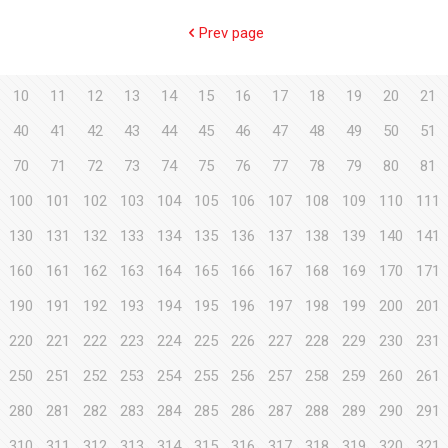
Prev page
10
11
12
13
14
15
16
17
18
19
20
21
40
41
42
43
44
45
46
47
48
49
50
51
70
71
72
73
74
75
76
77
78
79
80
81
100
101
102
103
104
105
106
107
108
109
110
111
130
131
132
133
134
135
136
137
138
139
140
141
160
161
162
163
164
165
166
167
168
169
170
171
190
191
192
193
194
195
196
197
198
199
200
201
220
221
222
223
224
225
226
227
228
229
230
231
250
251
252
253
254
255
256
257
258
259
260
261
280
281
282
283
284
285
286
287
288
289
290
291
310
311
312
313
314
315
316
317
318
319
320
321