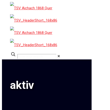
✕
aktiv