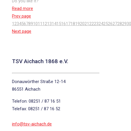
Do you like it?
Read more
Prev page
1
2
3
4
5
6
7
8
9
10
11
12
13
14
15
16
17
18
19
20
21
22
23
24
25
26
27
28
29
3
Next page
TSV Aichach 1868 e.V.
Donauwörther Straße 12-14
86551 Aichach
Telefon: 08251 / 87 16 51
Telefax: 08251 / 87 16 52
info@tsv-aichach.de