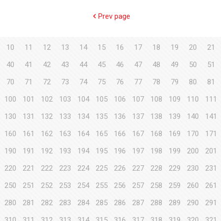
Prev page
10
11
12
13
14
15
16
17
18
19
20
21
40
41
42
43
44
45
46
47
48
49
50
51
70
71
72
73
74
75
76
77
78
79
80
81
100
101
102
103
104
105
106
107
108
109
110
111
130
131
132
133
134
135
136
137
138
139
140
141
160
161
162
163
164
165
166
167
168
169
170
171
190
191
192
193
194
195
196
197
198
199
200
201
220
221
222
223
224
225
226
227
228
229
230
231
250
251
252
253
254
255
256
257
258
259
260
261
280
281
282
283
284
285
286
287
288
289
290
291
310
311
312
313
314
315
316
317
318
319
320
321