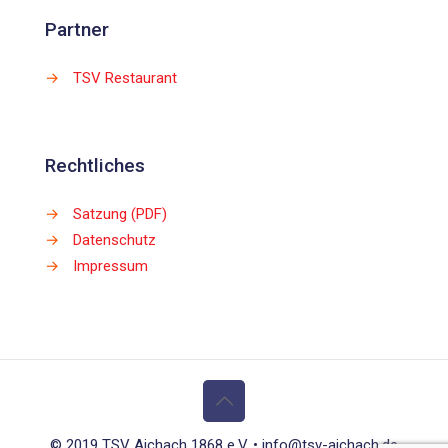
Partner
→
TSV Restaurant
Rechtliches
→
Satzung (PDF)
→
Datenschutz
→
Impressum
© 2019 TSV Aichach 1868 e.V. • info@tsv-aichach.de