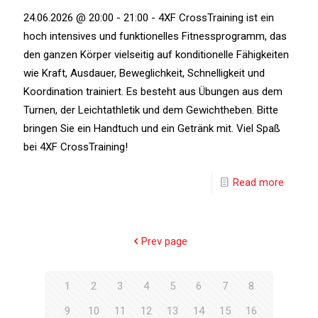
24.06.2026 @ 20:00 - 21:00 - 4XF CrossTraining ist ein
hoch intensives und funktionelles Fitnessprogramm, das
den ganzen Körper vielseitig auf konditionelle Fähigkeiten
wie Kraft, Ausdauer, Beweglichkeit, Schnelligkeit und
Koordination trainiert. Es besteht aus Übungen aus dem
Turnen, der Leichtathletik und dem Gewichtheben. Bitte
bringen Sie ein Handtuch und ein Getränk mit. Viel Spaß
bei 4XF CrossTraining!
Read more
Prev page
1
2
3
4
5
6
7
8
9
10
11
12
13
14
15
16