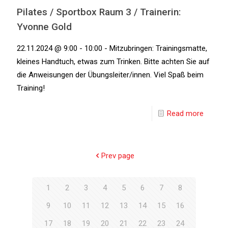
Pilates / Sportbox Raum 3 / Trainerin:
Yvonne Gold
22.11.2024 @ 9:00 - 10:00 - Mitzubringen: Trainingsmatte,
kleines Handtuch, etwas zum Trinken. Bitte achten Sie auf
die Anweisungen der Übungsleiter/innen. Viel Spaß beim
Training!
Read more
Prev page
1
2
3
4
5
6
7
8
9
10
11
12
13
14
15
16
17
18
19
20
21
22
23
24