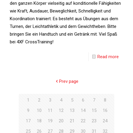
den ganzen Körper vielseitig auf konditionelle Fähigkeiten
wie Kraft, Ausdauer, Beweglichkeit, Schnelligkeit und
Koordination trainiert. Es besteht aus Übungen aus dem
Turnen, der Leichtathletik und dem Gewichtheben. Bitte
bringen Sie ein Handtuch und ein Getränk mit. Viel Spaß
bei 4XF CrossTraining!
Read more
Prev page
1
2
3
4
5
6
7
8
9
10
11
12
13
14
15
16
17
18
19
20
21
22
23
24
25
26
27
28
29
30
31
32