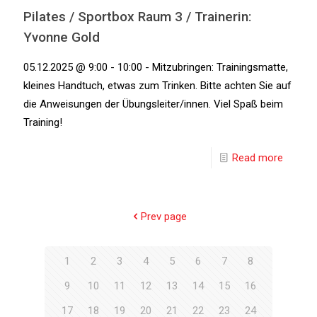
Pilates / Sportbox Raum 3 / Trainerin:
Yvonne Gold
05.12.2025 @ 9:00 - 10:00 - Mitzubringen: Trainingsmatte,
kleines Handtuch, etwas zum Trinken. Bitte achten Sie auf
die Anweisungen der Übungsleiter/innen. Viel Spaß beim
Training!
Read more
Prev page
1
2
3
4
5
6
7
8
9
10
11
12
13
14
15
16
17
18
19
20
21
22
23
24