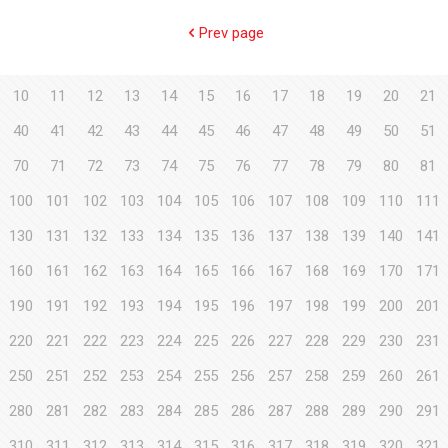
Prev page
10
11
12
13
14
15
16
17
18
19
20
21
40
41
42
43
44
45
46
47
48
49
50
51
70
71
72
73
74
75
76
77
78
79
80
81
100
101
102
103
104
105
106
107
108
109
110
111
130
131
132
133
134
135
136
137
138
139
140
141
160
161
162
163
164
165
166
167
168
169
170
171
190
191
192
193
194
195
196
197
198
199
200
201
220
221
222
223
224
225
226
227
228
229
230
231
250
251
252
253
254
255
256
257
258
259
260
261
280
281
282
283
284
285
286
287
288
289
290
291
310
311
312
313
314
315
316
317
318
319
320
321