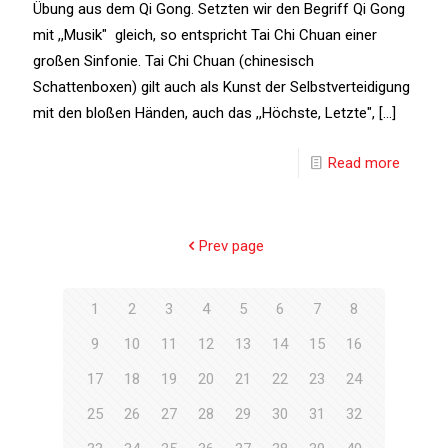
Übung aus dem Qi Gong. Setzten wir den Begriff Qi Gong
mit ,,Musik" gleich, so entspricht Tai Chi Chuan einer
großen Sinfonie. Tai Chi Chuan (chinesisch
Schattenboxen) gilt auch als Kunst der Selbstverteidigung
mit den bloßen Händen, auch das ,,Höchste, Letzte", [...]
Read more
Prev page
1
2
3
4
5
6
7
8
9
10
11
12
13
14
15
16
17
18
19
20
21
22
23
24
25
26
27
28
29
30
31
32