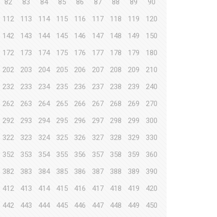
82
83
84
85
86
87
88
89
90
112
113
114
115
116
117
118
119
120
142
143
144
145
146
147
148
149
150
172
173
174
175
176
177
178
179
180
202
203
204
205
206
207
208
209
210
232
233
234
235
236
237
238
239
240
262
263
264
265
266
267
268
269
270
292
293
294
295
296
297
298
299
300
322
323
324
325
326
327
328
329
330
352
353
354
355
356
357
358
359
360
382
383
384
385
386
387
388
389
390
412
413
414
415
416
417
418
419
420
442
443
444
445
446
447
448
449
450