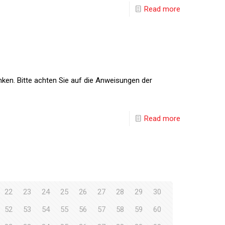
Read more
nken. Bitte achten Sie auf die Anweisungen der
Read more
22
23
24
25
26
27
28
29
30
52
53
54
55
56
57
58
59
60