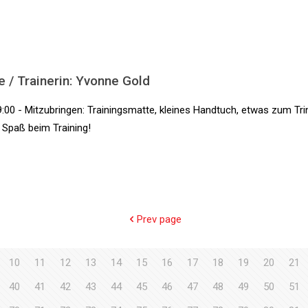
e / Trainerin: Yvonne Gold
:00 - Mitzubringen: Trainingsmatte, kleines Handtuch, etwas zum Tri
l Spaß beim Training!
Prev page
10
11
12
13
14
15
16
17
18
19
20
21
40
41
42
43
44
45
46
47
48
49
50
51