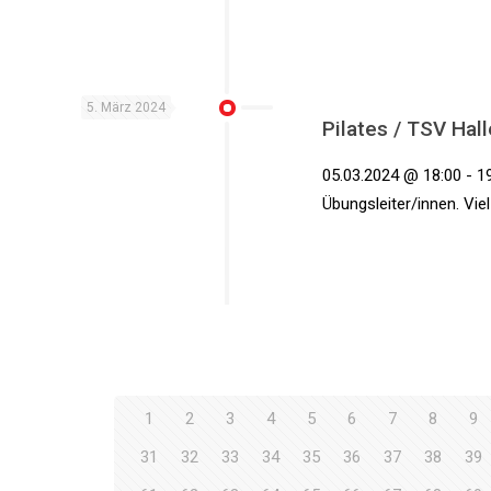
5. März 2024
Pilates / TSV Hall
05.03.2024 @ 18:00 - 19
Übungsleiter/innen. Vie
1
2
3
4
5
6
7
8
9
31
32
33
34
35
36
37
38
39