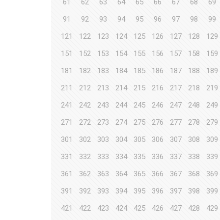
61
62
63
64
65
66
67
68
69
91
92
93
94
95
96
97
98
99
121
122
123
124
125
126
127
128
129
151
152
153
154
155
156
157
158
159
181
182
183
184
185
186
187
188
189
211
212
213
214
215
216
217
218
219
241
242
243
244
245
246
247
248
249
271
272
273
274
275
276
277
278
279
301
302
303
304
305
306
307
308
309
331
332
333
334
335
336
337
338
339
361
362
363
364
365
366
367
368
369
391
392
393
394
395
396
397
398
399
421
422
423
424
425
426
427
428
429