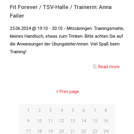
Fit Forever / TSV-Halle / Trainerin: Anna
Failer
25.06.2024 @ 19:10 - 20:10 - Mitzubringen: Trainingsmatte,
kleines Handtuch, etwas zum Trinken. Bitte achten Sie auf
die Anweisungen der Übungsleiter/innen. Viel Spaß beim
Training!
Read more
Prev page
1
2
3
4
5
6
7
8
9
10
11
12
13
14
15
16
17
18
19
20
21
22
23
24