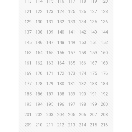
113
114
115
116
117
118
119
120
121
122
123
124
125
126
127
128
129
130
131
132
133
134
135
136
137
138
139
140
141
142
143
144
145
146
147
148
149
150
151
152
153
154
155
156
157
158
159
160
161
162
163
164
165
166
167
168
169
170
171
172
173
174
175
176
177
178
179
180
181
182
183
184
185
186
187
188
189
190
191
192
193
194
195
196
197
198
199
200
201
202
203
204
205
206
207
208
209
210
211
212
213
214
215
216