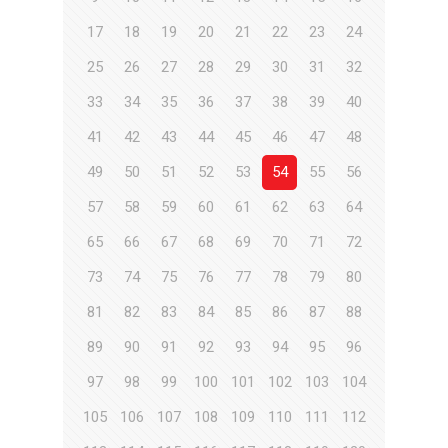
17
18
19
20
21
22
23
24
25
26
27
28
29
30
31
32
33
34
35
36
37
38
39
40
41
42
43
44
45
46
47
48
49
50
51
52
53
54
55
56
57
58
59
60
61
62
63
64
65
66
67
68
69
70
71
72
73
74
75
76
77
78
79
80
81
82
83
84
85
86
87
88
89
90
91
92
93
94
95
96
97
98
99
100
101
102
103
104
105
106
107
108
109
110
111
112