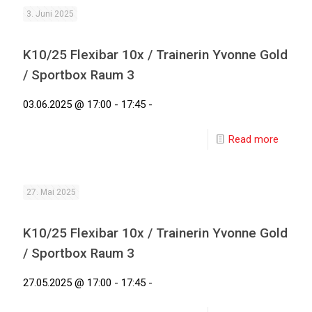
3. Juni 2025
K10/25 Flexibar 10x / Trainerin Yvonne Gold
/ Sportbox Raum 3
03.06.2025 @ 17:00 - 17:45 -
Read more
27. Mai 2025
K10/25 Flexibar 10x / Trainerin Yvonne Gold
/ Sportbox Raum 3
27.05.2025 @ 17:00 - 17:45 -