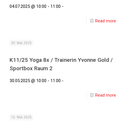
04.07.2025 @ 10:00 - 11:00 -
Read more
30. Mai 2025
K11/25 Yoga 8x / Trainerin Yvonne Gold /
Sportbox Raum 2
30.05.2025 @ 10:00 - 11:00 -
Read more
16. Mai 2025