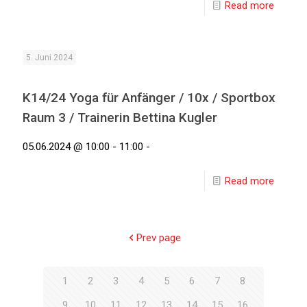
Read more
5. Juni 2024
K14/24 Yoga für Anfänger / 10x / Sportbox
Raum 3 / Trainerin Bettina Kugler
05.06.2024 @ 10:00 - 11:00 -
Read more
Prev page
1
2
3
4
5
6
7
8
9
10
11
12
13
14
15
16