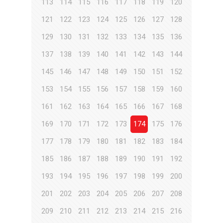
113
114
115
116
117
118
119
120
121
122
123
124
125
126
127
128
129
130
131
132
133
134
135
136
137
138
139
140
141
142
143
144
145
146
147
148
149
150
151
152
153
154
155
156
157
158
159
160
161
162
163
164
165
166
167
168
169
170
171
172
173
174
175
176
177
178
179
180
181
182
183
184
185
186
187
188
189
190
191
192
193
194
195
196
197
198
199
200
201
202
203
204
205
206
207
208
209
210
211
212
213
214
215
216