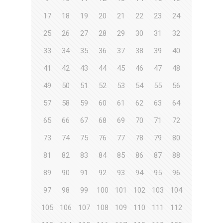
17
18
19
20
21
22
23
24
25
26
27
28
29
30
31
32
33
34
35
36
37
38
39
40
41
42
43
44
45
46
47
48
49
50
51
52
53
54
55
56
57
58
59
60
61
62
63
64
65
66
67
68
69
70
71
72
73
74
75
76
77
78
79
80
81
82
83
84
85
86
87
88
89
90
91
92
93
94
95
96
97
98
99
100
101
102
103
104
105
106
107
108
109
110
111
112