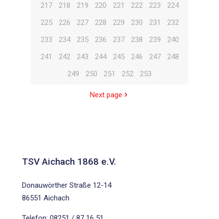
217
218
219
220
221
222
223
224
225
226
227
228
229
230
231
232
233
234
235
236
237
238
239
240
241
242
243
244
245
246
247
248
249
250
251
252
253
Next page
TSV Aichach 1868 e.V.
Donauwörther Straße 12-14
86551 Aichach
Telefon: 08251 / 87 16 51