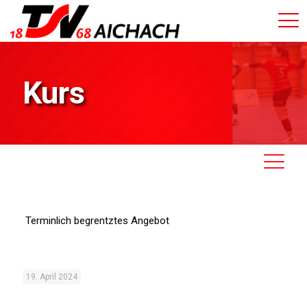
Kurs
Terminlich begrentztes Angebot
19. April 2024