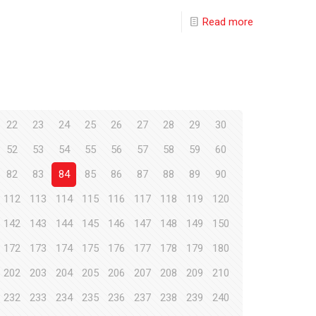
Read more
22
23
24
25
26
27
28
29
30
52
53
54
55
56
57
58
59
60
82
83
84
85
86
87
88
89
90
112
113
114
115
116
117
118
119
120
142
143
144
145
146
147
148
149
150
172
173
174
175
176
177
178
179
180
202
203
204
205
206
207
208
209
210
232
233
234
235
236
237
238
239
240