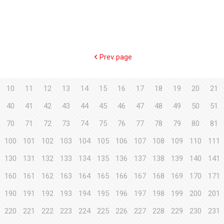
Prev page
10
11
12
13
14
15
16
17
18
19
20
21
40
41
42
43
44
45
46
47
48
49
50
51
70
71
72
73
74
75
76
77
78
79
80
81
100
101
102
103
104
105
106
107
108
109
110
111
130
131
132
133
134
135
136
137
138
139
140
141
160
161
162
163
164
165
166
167
168
169
170
171
190
191
192
193
194
195
196
197
198
199
200
201
220
221
222
223
224
225
226
227
228
229
230
231