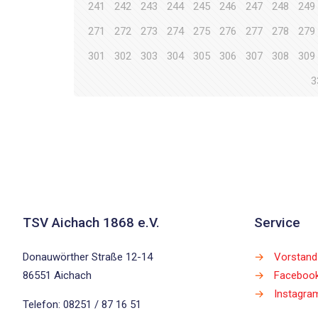
241
242
243
244
245
246
247
248
249
271
272
273
274
275
276
277
278
279
301
302
303
304
305
306
307
308
309
3
TSV Aichach 1868 e.V.
Service
Donauwörther Straße 12-14
→
Vorstand
86551 Aichach
→
Faceboo
→
Instagra
Telefon: 08251 / 87 16 51