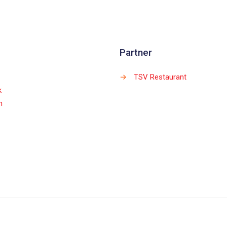
Partner
→
TSV Restaurant
k
m