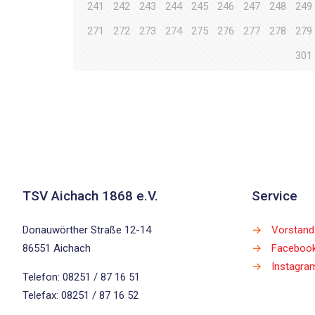
241
242
243
244
245
246
247
248
249
271
272
273
274
275
276
277
278
279
301
TSV Aichach 1868 e.V.
Service
Donauwörther Straße 12-14
→
Vorstand
86551 Aichach
→
Faceboo
→
Instagra
Telefon: 08251 / 87 16 51
Telefax: 08251 / 87 16 52