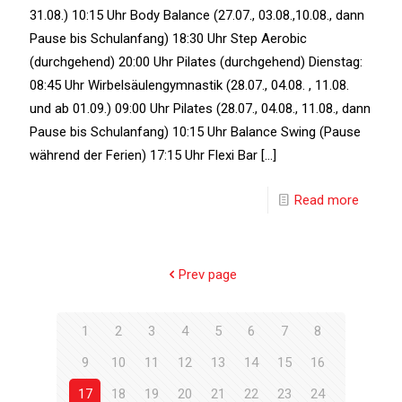
31.08.) 10:15 Uhr Body Balance (27.07., 03.08.,10.08., dann
Pause bis Schulanfang) 18:30 Uhr Step Aerobic
(durchgehend) 20:00 Uhr Pilates (durchgehend) Dienstag:
08:45 Uhr Wirbelsäulengymnastik (28.07., 04.08. , 11.08.
und ab 01.09.) 09:00 Uhr Pilates (28.07., 04.08., 11.08., dann
Pause bis Schulanfang) 10:15 Uhr Balance Swing (Pause
während der Ferien) 17:15 Uhr Flexi Bar
[…]
Read more
Prev page
1
2
3
4
5
6
7
8
9
10
11
12
13
14
15
16
17
18
19
20
21
22
23
24